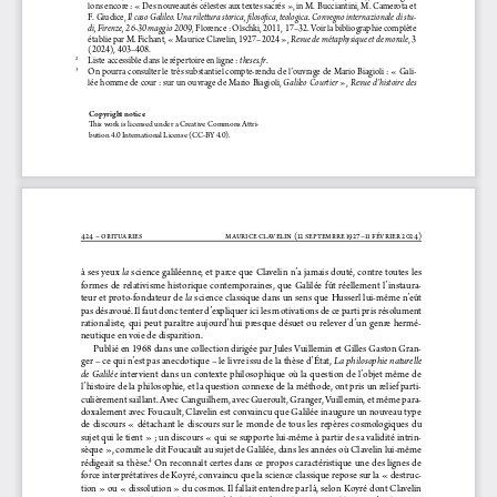
lons encore : « Des nouveautés célestes aux textes sacrés », in M. Bucciantini, M. Camerota et 
 Il caso Galileo. Una rilettura storica, filosofica, teologica. Convegno internazionale di stu-
F. Giudice,
di, Firenze, 26-30 maggio 2009
, Florence : Olschki, 2011, 17–32. Voir la bibliographie complète 
Revue de métaphysique et de morale
établie par M. Fichant, « Maurice Clavelin, 1927–2024 », 
, 3 
(2024), 403–408. 
theses.fr
Liste accessible dans le répertoire en ligne : 
. 
2 
On pourra consulter le très substantiel compte-rendu de l’ouvrage de Mario Biagioli : « Gali
-
3 
Galileo Courtier
Revue d’histoire des 
lée homme de cour : sur un ouvrage de Mario Biagioli, 
 », 
Copyright notice
This work is licensed under a Creative Commons Attri
-
bution 4.0 International License (CC-BY 4.0).
424 – obituaries 
maurice clavelin (12 septembre 1927–11 février 2024)
la
à ses yeux 
 science galiléenne, et parce que Clavelin n’a jamais douté, contre toutes les 
formes  de  relativisme  historique  contemporaines,  que  Galilée  fût  réellement  l’instaura
-
la
teur et proto-fondateur de 
 science classique dans un sens que Husserl lui-même n’eût 
pas désavoué. Il faut donc tenter d’expliquer ici les motivations de ce parti pris résolument 
rationaliste,  qui  peut  paraître  aujourd’hui  presque  désuet  ou  relever  d’un  genre  hermé-
neutique en voie de disparition. 
Publié en 1968 dans une collection dirigée par Jules Vuillemin et Gilles Gaston Gran-
La philosophie naturelle 
ger – ce qui n’est pas anecdotique – le livre issu de la thèse d’État, 
de  Galilée
  intervient  dans  un  contexte  philosophique  où  la  question  de  l’objet  même  de  
l’histoire de la philosophie, et la question connexe de la méthode, ont pris un relief parti
-
culièrement saillant. Avec Canguilhem, avec Gueroult, Granger, Vuillemin, et même para
-
doxalement avec Foucault, Clavelin est convaincu que Galilée inaugure un nouveau type 
de  discours  «  détachant  le  discours  sur  le  monde  de  tous  les  repères  cosmologiques  du  
sujet qui le tient » ; un discours « qui se supporte lui-même à partir de sa validité intrin-
sèque », comme le dit Foucault au sujet de Galilée, dans les années où Clavelin lui-même 
rédigeait sa thèse.
 On reconnaît certes dans ce propos caractéristique une des lignes de 
4
force interprétatives de Koyré, convaincu que la science classique repose sur la « destruc
-
tion » ou « dissolution » du cosmos. Il fallait entendre par là, selon Koyré dont Clavelin 