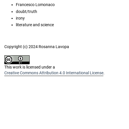
Francesco Lomonaco
doubt/truth
irony
literature and science
Copyright (c) 2024 Rosanna Lavopa
This work is licensed under a
Creative Commons Attribution 4.0 International License
.
Similar Articles
Duccio Tognini, Elisa Spettoli Caselli, Elettra
Capecchi, Gioia Innocenti,