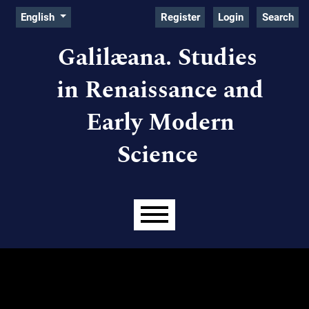
Admin menu
Skip to main navigation menu
Skip to main content
Skip to site footer
Change the language. The current language is:
English
Register
Login
Search
Galilæana. Studies
in Renaissance and
Early Modern
Science
Main menu